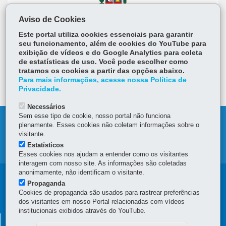
Aviso de Cookies
Este portal utiliza cookies essenciais para garantir
seu funcionamento, além de cookies do YouTube para
exibição de vídeos e do Google Analytics para coleta
de estatísticas de uso. Você pode escolher como
tratamos os cookies a partir das opções abaixo.
Para mais informações, acesse nossa Política de
Privacidade.
Necessários
Sem esse tipo de cookie, nosso portal não funciona
DENUNCIE CORRUPÇÃO
plenamente. Esses cookies não coletam informações sobre o
visitante.
MAPA DO SITE
Estatísticos
Esses cookies nos ajudam a entender como os visitantes
interagem com nosso site. As informações são coletadas
anonimamente, não identificam o visitante.
Navegação
Propaganda
Cookies de propaganda são usados para rastrear preferências
principal
dos visitantes em nosso Portal relacionadas com vídeos
institucionais exibidos através do YouTube.
GRUPO DE EDUCAÇÃO FISCAL DO ESTADO DO