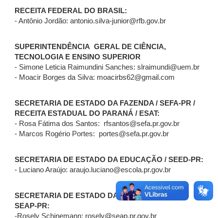
RECEITA FEDERAL DO BRASIL:
- Antônio Jordão: antonio.silva-junior@rfb.gov.br
SUPERINTENDÊNCIA GERAL DE CIÊNCIA,
TECNOLOGIA E ENSINO SUPERIOR
- Simone Leticia Raimundini Sanches: slraimundi@uem.br
- Moacir Borges da Silva: moacirbs62@gmail.com
SECRETARIA DE ESTADO DA FAZENDA / SEFA-PR /
RECEITA ESTADUAL DO PARANÁ / ESAT:
- Rosa Fátima dos Santos: rfsantos@sefa.pr.gov.br
- Marcos Rogério Portes: portes@sefa.pr.gov.br
SECRETARIA DE ESTADO DA EDUCAÇÃO / SEED-PR:
- Luciano Araújo: araujo.luciano@escola.pr.gov.br
SECRETARIA DE ESTADO DA ADMINISTRAÇÃO /
SEAP-PR:
-Rosely Schinemann: rosely@seap.pr.gov.br