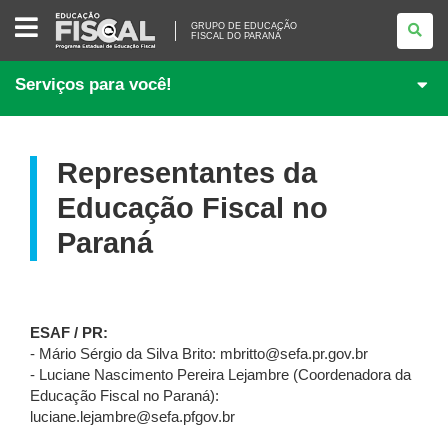
GRUPO
GRUPO DE EDUCAÇÃO
DE
FISCAL DO PARANÁ
EDUCAÇÃO
FISCAL
DO
Serviços para você!
PARANÁ
Representantes da
Educação Fiscal no
Paraná
ESAF / PR:
- Mário Sérgio da Silva Brito: mbritto@sefa.pr.gov.br
- Luciane Nascimento Pereira Lejambre (Coordenadora da
Educação Fiscal no Paraná):
luciane.lejambre@sefa.pfgov.br