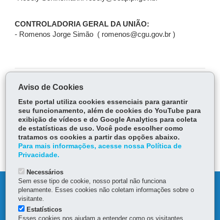
CONTROLADORIA GERAL DA UNIÃO:
- Romenos Jorge Simão ( romenos@cgu.gov.br )
Aviso de Cookies
COMPARTILHE:
Este portal utiliza cookies essenciais para garantir
Fa
W
seu funcionamento, além de cookies do YouTube para
ce
ha
exibição de vídeos e do Google Analytics para coleta
Tw
de estatísticas de uso. Você pode escolher como
bo
ts
Voltar
Início
Imprimir
Baixar
itt
tratamos os cookies a partir das opções abaixo.
ok
Ap
Para mais informações, acesse nossa Política de
er
p
Privacidade.
Necessários
Sem esse tipo de cookie, nosso portal não funciona
DENUNCIE CORRUPÇÃO
plenamente. Esses cookies não coletam informações sobre o
visitante.
MAPA DO SITE
Estatísticos
Esses cookies nos ajudam a entender como os visitantes